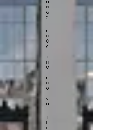
Ô
N
G
?
C
H
Ú
C
T
H
Ư
C
H
O
V
Ợ
T
I
Ế