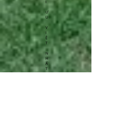
I
Ư
U
V
I
Ệ
T
N
H
Ấ
T
H
I
Ế
M
V
À
T