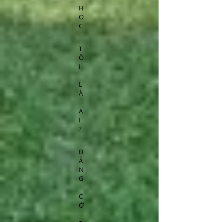
H
Ọ
C
T
Ô
I
L
À
A
I
?
Đ
Ả
N
G
C
Ờ