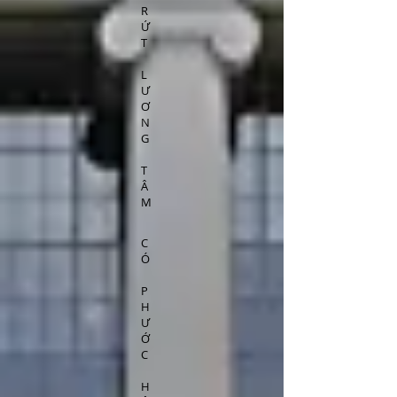
R
Ứ
T
L
Ư
Ơ
N
G
T
Â
M
C
Ó
P
H
Ư
Ớ
C
H