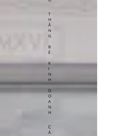
Ố
T
H
Ằ
N
G
B
É
K
I
N
H
D
O
A
N
H
C
Á