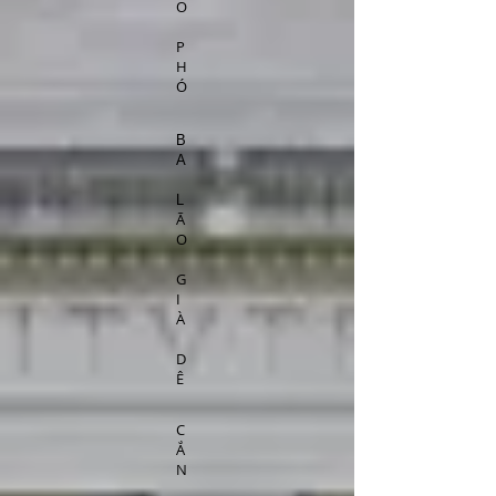
O
P
H
Ó
B
A
L
Ã
O
G
I
À
D
Ê
C
Ắ
N