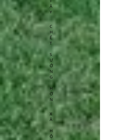
T
Â
Y
C
H
Ế
T
S
Ư
Ớ
N
G
H
Ơ
N
X
Ã
H
Ộ