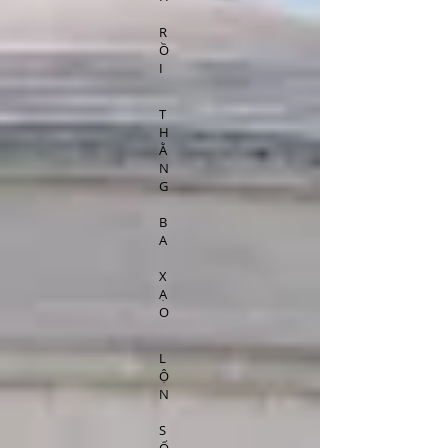
R
Ồ
I
T
H
Ằ
N
G
B
A
X
Ạ
O
L
Ộ
N
S