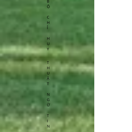
B
Ộ
C
H
Ỉ
H
U
Y
T
H
U
Ậ
T
N
G
Ữ
T
I
N