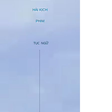
HÀI KỊCH
PHIM
TỤC NGỮ