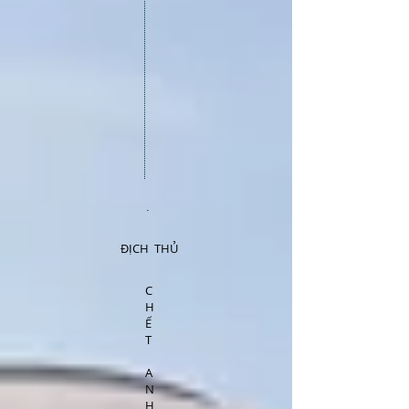
.
ĐỊCH THỦ
C
H
Ế
T
A
N
H