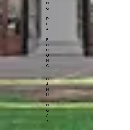
N
G
Đ
Ị
A
P
H
Ư
Ơ
N
G
Đ
Á
N
H
N
G
A
Y