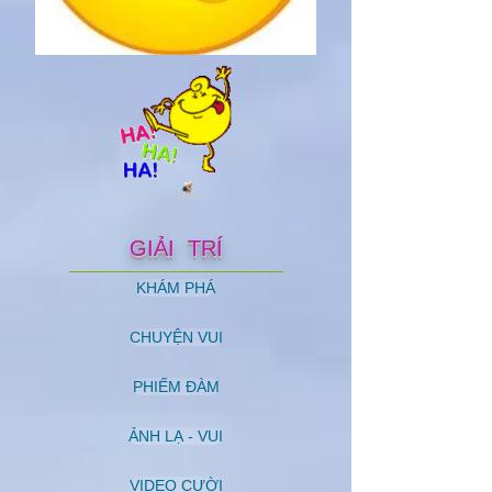
GIẢI TRÍ
KHÁM PHÁ
CHUYỆN VUI
PHIẾM ĐÀM
ẢNH LẠ - VUI
VIDEO CƯỜI