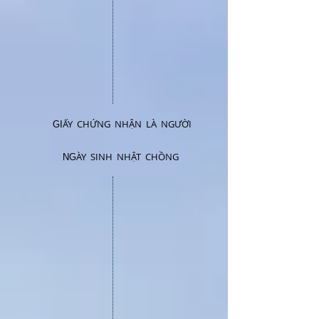
ẤY CHỨNG NHẬN LÀ NGƯỜI
GI
ÀY SINH NHẬT CHỒNG
NG