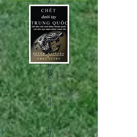
Ậ
T
K
I
M
H
À
T
H
Ú
C
S
I
N
H
L
U