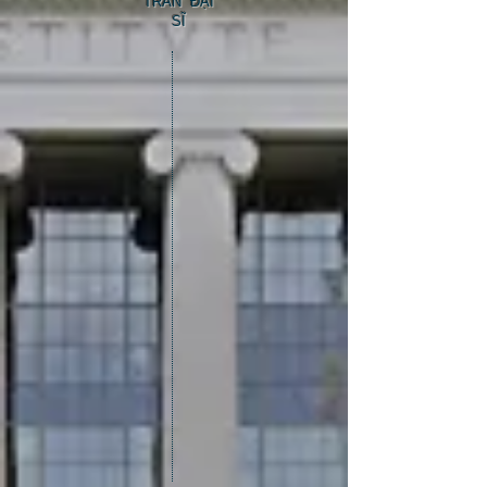
TRẦN ĐẠI
SĨ