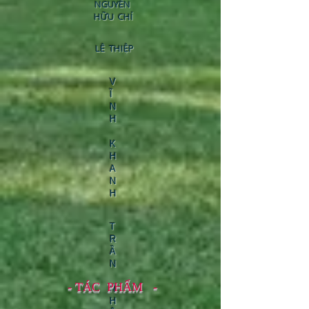
NGUYỄN
HỮU CHÍ
LÊ THIỆP
V
Ĩ
N
H
K
H
A
N
H
T
R
Ầ
N
- TÁC PHẨM -
N
H