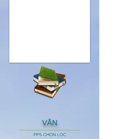
VĂN
PPS CHỌN LỌC