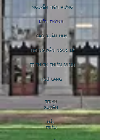
NGUYỄN TIẾN HƯNG
LIÊN THÀNH
CAO XUÂN HUY
LM. NGUYỄN NGỌC LỄ
TT. THÍCH THIỆN MINH
NGŨ LANG
TRỊNH
XUYẾN
HẢI
TRIỀU