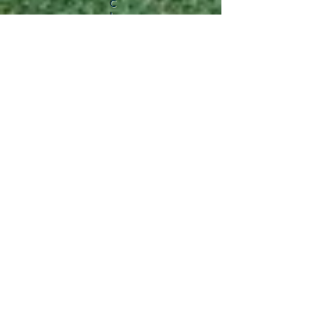
C
I
E
N
T
R
Ọ
N
G
H
Ồ
T
U
Ấ
N
H
Ù
N
G