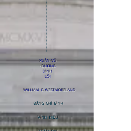
XUÂN VŨ
- DƯƠNG
ĐÌNH
LÔI
WILLIAM C. WESTMORELAND
ĐẶNG CHÍ BÌNH
VĨNH HIẾU