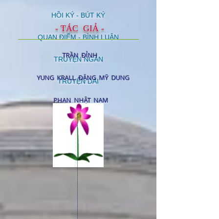
HỒI KÝ - BÚT KÝ
- TÁC GIẢ -
QUAN ĐIỂM - BÌNH LUẬN
TRẦN ĐỈNH
TRUYỆN NGẮN
YUNG KRALL ĐẶNG MỸ DUNG
TRUYỆN DÀI
PHAN NHẬT NAM